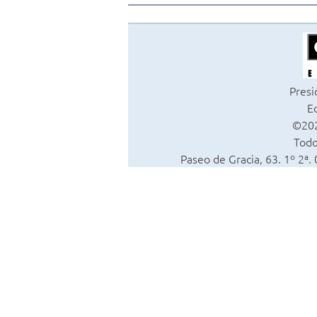
Presi
Ed
©202
Todo
Paseo de Gracia, 63. 1º 2ª.