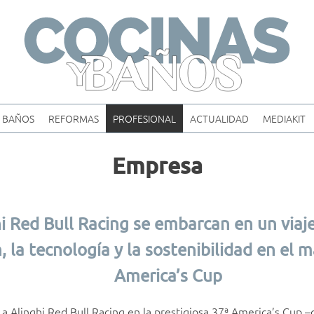
Skip
to
content
BAÑOS
REFORMAS
PROFESIONAL
ACTUALIDAD
MEDIAKIT
Empresa
i Red Bull Racing se embarcan en un viaje
, la tecnología y la sostenibilidad en el m
America’s Cup
a a Alinghi Red Bull Racing en la prestigiosa 37ª America’s Cup