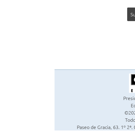
Presi
Ed
©202
Todo
Paseo de Gracia, 63. 1º 2ª.