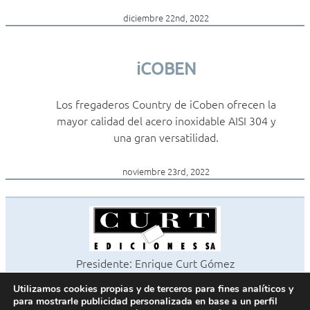
diciembre 22nd, 2022
iCOBEN
Los fregaderos Country de iCoben ofrecen la
mayor calidad del acero inoxidable AISI 304 y
una gran versatilidad.
noviembre 23rd, 2022
Presidente: Enrique Curt Gómez
Editora: Laura Curt Iborra
Utilizamos cookies propias y de terceros para fines analíticos y
©2026 Revista Cocinas y Baños
para mostrarle publicidad personalizada en base a un perfil