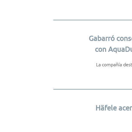
Gabarró conso
con AquaDu
La compañía desta
Häfele acer