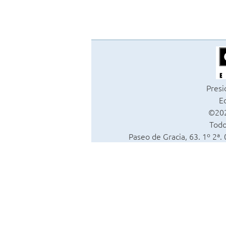
Presi
Ed
©202
Todo
Paseo de Gracia, 63. 1º 2ª.