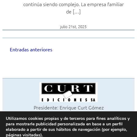
continúa siendo complejo. La empresa familiar
de […]
julio 21st, 2025
Entradas anteriores
Navegación
de
entradas
Presidente: Enrique Curt Gómez
Editora: Laura Curt Iborra
Utilizamos cookies propias y de terceros para fines analíticos y
©2026 Revista Cocinas y Baños
para mostrarle publicidad personalizada en base a un perfil
Todos los derechos reservados
elaborado a partir de sus hábitos de navegación (por ejemplo,
páginas visitadas).
Paseo de Gracia, 63. 1º 2ª. 08008 Barcelona -
¦
933 180 101