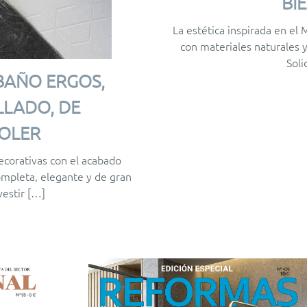
BI
La estética inspirada en el
con materiales naturales 
Soli
BAÑO ERGOS,
LLADO, DE
OLER
ecorativas con el acabado
ompleta, elegante y de gran
vestir […]