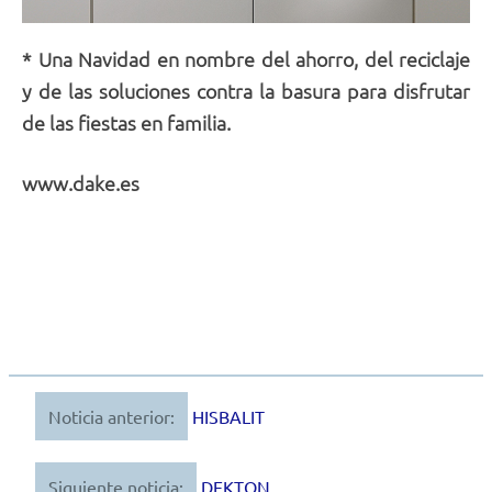
* Una Navidad en nombre del ahorro, del reciclaje
y de las soluciones contra la basura para disfrutar
de las fiestas en familia.
www.dake.es
Noticia anterior:
HISBALIT
Navegación
de
Siguiente noticia:
DEKTON