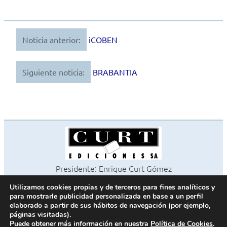
Noticia anterior:
iCOBEN
Navegación
de
Siguiente noticia:
BRABANTIA
entradas
Presidente: Enrique Curt Gómez
Editora: Laura Curt Iborra
Utilizamos cookies propias y de terceros para fines analíticos y
©2026 Revista Cocinas y Baños
para mostrarle publicidad personalizada en base a un perfil
Todos los derechos reservados
elaborado a partir de sus hábitos de navegación (por ejemplo,
páginas visitadas).
Paseo de Gracia, 63. 1º 2ª. 08008 Barcelona -
¦
933 180 101
Puede obtener más información en nuestra
Política de Cookies
.