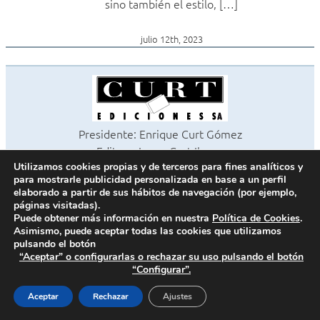
sino también el estilo, […]
julio 12th, 2023
Presidente: Enrique Curt Gómez
Editora: Laura Curt Iborra
©2026 Revista Cocinas y Baños
Utilizamos cookies propias y de terceros para fines analíticos y
para mostrarle publicidad personalizada en base a un perfil
Todos los derechos reservados
elaborado a partir de sus hábitos de navegación (por ejemplo,
Paseo de Gracia, 63. 1º 2ª. 08008 Barcelona -
¦
933 180 101
páginas visitadas).
Fax 933 183 505
Puede obtener más información en nuestra
Política de Cookies
.
Asimismo, puede aceptar todas las cookies que utilizamos
pulsando el botón
“Aceptar” o configurarlas o rechazar su uso pulsando el botón
“Configurar”.
Política de cookies
Política de privacidad
Aceptar
Rechazar
Ajustes
Contacto