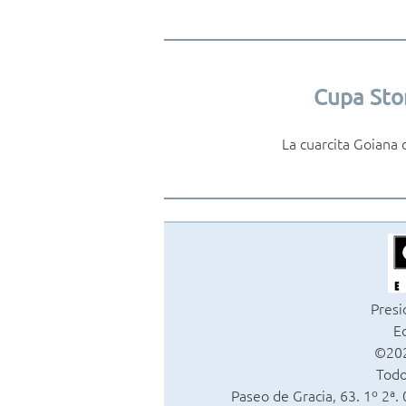
Cupa Sto
La cuarcita Goiana
Presi
Ed
©202
Todo
Paseo de Gracia, 63. 1º 2ª.