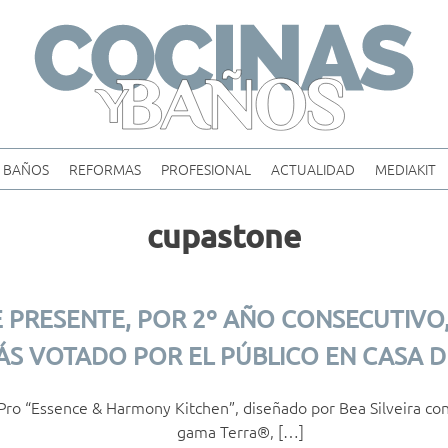
Skip
to
content
BAÑOS
REFORMAS
PROFESIONAL
ACTUALIDAD
MEDIAKIT
cupastone
 PRESENTE, POR 2º AÑO CONSECUTIVO,
S VOTADO POR EL PÚBLICO EN CASA 
Pro “Essence & Harmony Kitchen”, diseñado por Bea Silveira con l
gama Terra®, […]