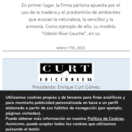
En primer lugar, la firma parisina apuesta por el
uso de la madera y el predominio de ambientes
que evocan la naturaleza, la sencillez y la
armonía. Como ejemplo de ello, su modelo
“Odeón Rive Gauche”, en su
enero 17th, 2023
Presidente: Enrique Curt Gómez
Editora: Laura Curt Iborra
Utilizamos cookies propias y de terceros para fines analíticos y
©2026 Revista Cocinas y Baños
para mostrarle publicidad personalizada en base a un perfil
Todos los derechos reservados
elaborado a partir de sus hábitos de navegación (por ejemplo,
páginas visitadas).
Paseo de Gracia, 63. 1º 2ª. 08008 Barcelona -
¦
933 180 101
Puede obtener más información en nuestra
Política de Cookies
.
Fax 933 183 505
Asimismo, puede aceptar todas las cookies que utilizamos
pulsando el botón