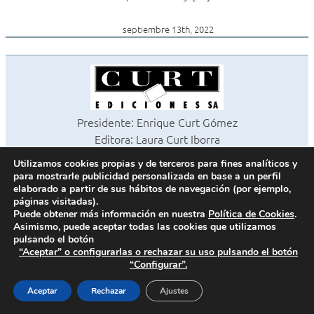
septiembre 13th, 2022
Presidente: Enrique Curt Gómez
Editora: Laura Curt Iborra
©2026 Revista Cocinas y Baños
Utilizamos cookies propias y de terceros para fines analíticos y
Todos los derechos reservados
para mostrarle publicidad personalizada en base a un perfil
Paseo de Gracia, 63. 1º 2ª. 08008 Barcelona -
¦
933 180 101
elaborado a partir de sus hábitos de navegación (por ejemplo,
páginas visitadas).
Fax 933 183 505
Puede obtener más información en nuestra
Política de Cookies
.
Asimismo, puede aceptar todas las cookies que utilizamos
pulsando el botón
“Aceptar” o configurarlas o rechazar su uso pulsando el botón
Política de cookies
“Configurar”.
Política de privacidad
Contacto
Aceptar
Rechazar
Ajustes