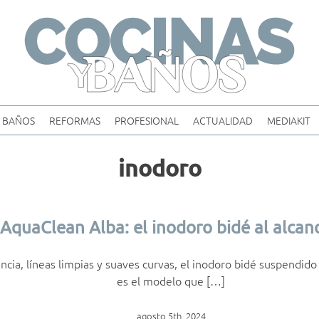
Skip
to
content
BAÑOS
REFORMAS
PROFESIONAL
ACTUALIDAD
MEDIAKIT
inodoro
 AquaClean Alba: el inodoro bidé al alcan
ncia, líneas limpias y suaves curvas, el inodoro bidé suspendid
es el modelo que […]
agosto 5th, 2024