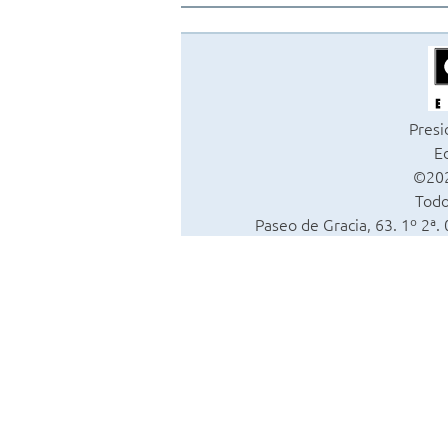
Presi
Ed
©202
Todo
Paseo de Gracia, 63. 1º 2ª.