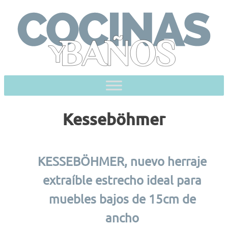
Skip
to
content
Kesseböhmer
KESSEBÖHMER, nuevo herraje
extraíble estrecho ideal para
muebles bajos de 15cm de
ancho