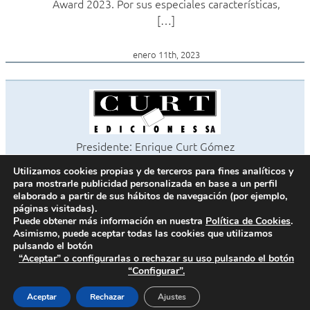
Award 2023. Por sus especiales características,
[…]
enero 11th, 2023
Presidente: Enrique Curt Gómez
Editora: Laura Curt Iborra
Utilizamos cookies propias y de terceros para fines analíticos y
©2026 Revista Cocinas y Baños
para mostrarle publicidad personalizada en base a un perfil
Todos los derechos reservados
elaborado a partir de sus hábitos de navegación (por ejemplo,
páginas visitadas).
Paseo de Gracia, 63. 1º 2ª. 08008 Barcelona -
¦
933 180 101
Puede obtener más información en nuestra
Política de Cookies
.
Fax 933 183 505
Asimismo, puede aceptar todas las cookies que utilizamos
pulsando el botón
“Aceptar” o configurarlas o rechazar su uso pulsando el botón
“Configurar”.
Política de cookies
Política de privacidad
Aceptar
Rechazar
Ajustes