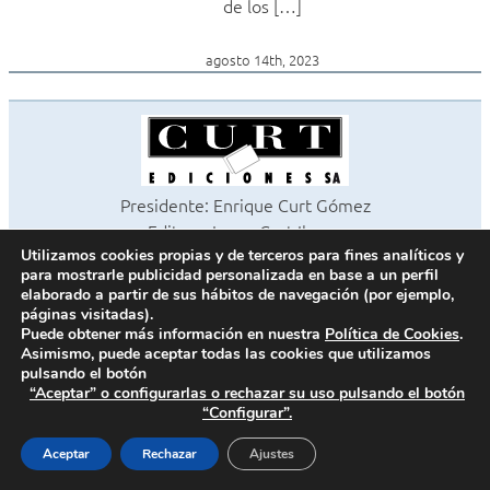
de los […]
agosto 14th, 2023
Presidente: Enrique Curt Gómez
Editora: Laura Curt Iborra
©2026 Revista Cocinas y Baños
Utilizamos cookies propias y de terceros para fines analíticos y
para mostrarle publicidad personalizada en base a un perfil
Todos los derechos reservados
elaborado a partir de sus hábitos de navegación (por ejemplo,
Paseo de Gracia, 63. 1º 2ª. 08008 Barcelona -
¦
933 180 101
páginas visitadas).
Fax 933 183 505
Puede obtener más información en nuestra
Política de Cookies
.
Asimismo, puede aceptar todas las cookies que utilizamos
pulsando el botón
“Aceptar” o configurarlas o rechazar su uso pulsando el botón
“Configurar”.
Política de cookies
Política de privacidad
Aceptar
Rechazar
Ajustes
Contacto