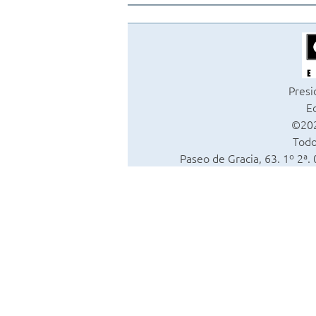
Presi
Ed
©202
Todo
Paseo de Gracia, 63. 1º 2ª.