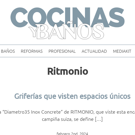
Skip
to
content
BAÑOS
REFORMAS
PROFESIONAL
ACTUALIDAD
MEDIAKIT
Ritmonio
Griferías que visten espacios únicos
ría “Diametro35 Inox Concrete” de RITMONIO, que viste esta enc
campiña suiza, se define […]
febrero 2nd, 2024