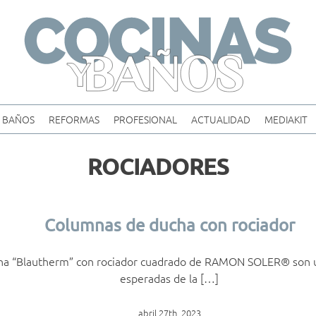
Skip
to
content
BAÑOS
REFORMAS
PROFESIONAL
ACTUALIDAD
MEDIAKIT
ROCIADORES
Columnas de ducha con rociador
ha “Blautherm” con rociador cuadrado de RAMON SOLER® son 
esperadas de la […]
abril 27th, 2023