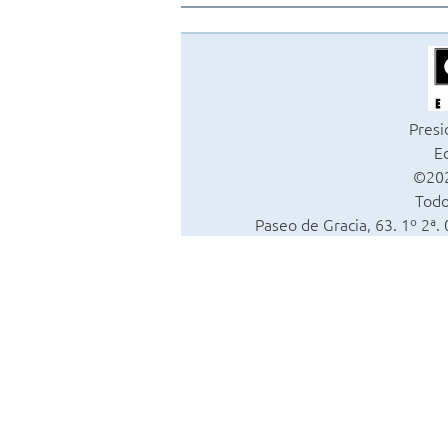
Presi
Ed
©202
Todo
Paseo de Gracia, 63. 1º 2ª.