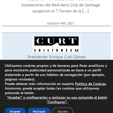
instalaciones del Real Aero Club de Santiago
acogieron el “I Torneo de la […]
octubre 14th, 2021
Presidente: Enrique Curt Gómez
Editora: Laura Curt Iborra
Utilizamos cookies propias y de terceros para fines analíticos y
©2026 Revista Cocinas y Baños
para mostrarle publicidad personalizada en base a un perfil
Todos los derechos reservados
elaborado a partir de sus hábitos de navegación (por ejemplo,
páginas visitadas).
Paseo de Gracia, 63. 1º 2ª. 08008 Barcelona -
¦
933 180 101
Puede obtener más información en nuestra
Política de Cookies
.
Fax 933 183 505
Asimismo, puede aceptar todas las cookies que utilizamos
pulsando el botón
“Aceptar” o configurarlas o rechazar su uso pulsando el botón
“Configurar”.
Política de cookies
Política de privacidad
Aceptar
Rechazar
Ajustes