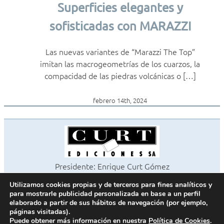
Superficies elegantes y
sofisticadas con MARAZZI
Las nuevas variantes de “Marazzi The Top”
imitan las macrogeometrías de los cuarzos, la
compacidad de las piedras volcánicas o […]
febrero 14th, 2024
Presidente: Enrique Curt Gómez
Editora: Laura Curt Iborra
Utilizamos cookies propias y de terceros para fines analíticos y
©2026 Revista Cocinas y Baños
para mostrarle publicidad personalizada en base a un perfil
Todos los derechos reservados
elaborado a partir de sus hábitos de navegación (por ejemplo,
páginas visitadas).
Paseo de Gracia, 63. 1º 2ª. 08008 Barcelona -
¦
933 180 101
Puede obtener más información en nuestra
Política de Cookies
.