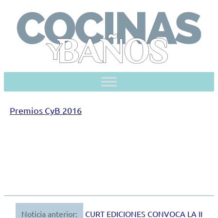
Skip
to
content
Premios CyB 2016
Noticia anterior:
CURT EDICIONES CONVOCA LA II
Navegación