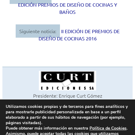
EDICIÓN PREMIOS DE DISEÑO DE COCINAS Y
de
BAÑOS
entradas
Siguiente noticia:
II EDICIÓN DE PREMIOS DE
DISEÑO DE COCINAS 2016
Presidente: Enrique Curt Gómez
Editora: Laura Curt Iborra
Utilizamos cookies propias y de terceros para fines analíticos y
©2026 Revista Cocinas y Baños
para mostrarle publicidad personalizada en base a un perfil
Todos los derechos reservados
elaborado a partir de sus hábitos de navegación (por ejemplo,
páginas visitadas).
Paseo de Gracia, 63. 1º 2ª. 08008 Barcelona -
¦
933 180 101
Puede obtener más información en nuestra
Política de Cookies
.
Fax 933 183 505
Asimismo, puede aceptar todas las cookies que utilizamos