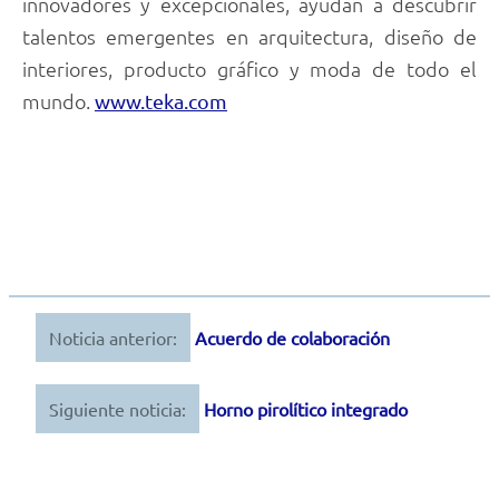
innovadores y excepcionales, ayudan a descubrir
talentos emergentes en arquitectura, diseño de
interiores, producto gráfico y moda de todo el
mundo.
www.teka.com
Noticia anterior:
Acuerdo de colaboración
Navegación
de
Siguiente noticia:
Horno pirolítico integrado
entradas