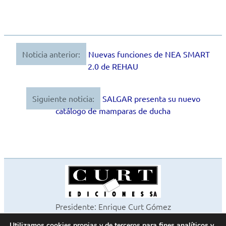
Noticia anterior:
Nuevas funciones de NEA SMART
Navegación
2.0 de REHAU
de
entradas
Siguiente noticia:
SALGAR presenta su nuevo
catálogo de mamparas de ducha
Presidente: Enrique Curt Gómez
Editora: Laura Curt Iborra
Utilizamos cookies propias y de terceros para fines analíticos y