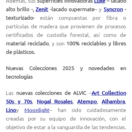
Además, sus
superficies innovadoras
– lacado
Luxe
alto brillo -,
-lacado supermate
– y
-
Zenit
Syncron
texturizado-
están compuestas por fibra o
partículas de madera que provienen de procesos
certificados de custodia forestal, así como de
material reciclado
, y son
100% reciclables y libres
de plásticos.
Nuevas Colecciones 2025 y novedades en
tecnologías
Las
nuevas colecciones de ALVIC
–
Art Collection
,
,
,
,
50s y 70s
Nogal Rosales
Atempo
Alhambra
y
– han sido cuidadosamente
Lino
Moonlight
creadas por su equipo de innovación, con el
objetivo de estar a la vanguardia de las tendencias.