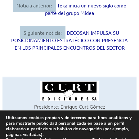
Noticia anterior:
Teka inicia un nuevo siglo como
Navegación
parte del grupo Midea
de
entradas
Siguiente noticia:
DECOSAN IMPULSA SU
POSICIONAMIENTO ESTRATÉGICO CON PRESENCIA
EN LOS PRINCIPALES ENCUENTROS DEL SECTOR
Presidente: Enrique Curt Gómez
Editora: Laura Curt Iborra
Utilizamos cookies propias y de terceros para fines analíticos y
©2026 Revista Cocinas y Baños
para mostrarle publicidad personalizada en base a un perfil
Todos los derechos reservados
elaborado a partir de sus hábitos de navegación (por ejemplo,
páginas visitadas).
Paseo de Gracia, 63. 1º 2ª. 08008 Barcelona -
¦
933 180 101