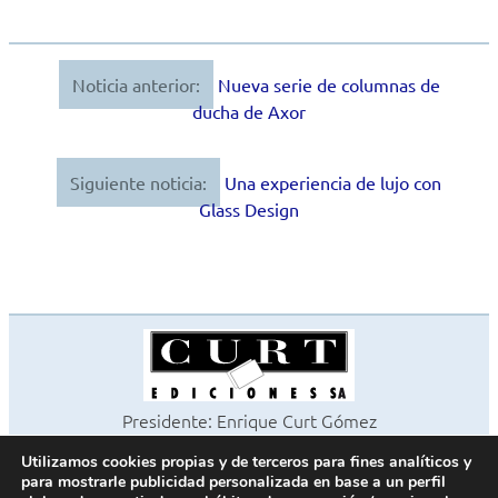
Noticia anterior:
Nueva serie de columnas de
Navegación
ducha de Axor
de
entradas
Siguiente noticia:
Una experiencia de lujo con
Glass Design
Presidente: Enrique Curt Gómez
Editora: Laura Curt Iborra
Utilizamos cookies propias y de terceros para fines analíticos y
©2026 Revista Cocinas y Baños
para mostrarle publicidad personalizada en base a un perfil