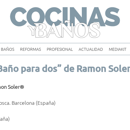
Skip
to
content
BAÑOS
REFORMAS
PROFESIONAL
ACTUALIDAD
MEDIAKIT
Baño para dos” de Ramon Sole
on Soler®
iosca. Barcelona (España)
paña)