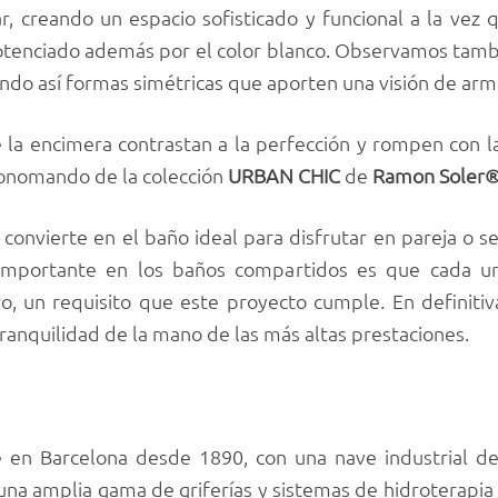
gar, creando un espacio sofisticado y funcional a la vez
 potenciado además por el color blanco. Observamos tamb
ndo así formas simétricas que aporten una visión de armo
e la encimera contrastan a la perfección y rompen con la 
monomando de la colección
URBAN CHIC
de
Ramon Soler®
 convierte en el baño ideal para disfrutar en pareja o s
mportante en los baños compartidos es que cada un
o, un requisito que este proyecto cumple. En definiti
tranquilidad de la mano de las más altas prestaciones.
de en Barcelona desde 1890, con una nave industrial 
 una amplia gama de griferías y sistemas de hidroterapi