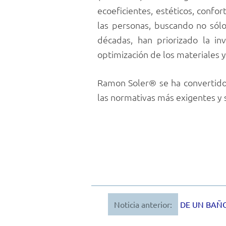
ecoeficientes, estéticos, confo
las personas, buscando no sól
décadas, han priorizado la in
optimización de los materiales 
Ramon Soler® se ha convertido 
las normativas más exigentes y 
Noticia anterior:
DE UN BAÑO
Navegación
de