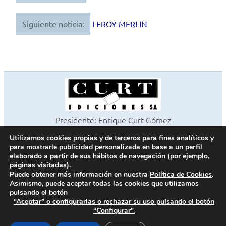
de
Siguiente noticia:
LEROY MERLIN
entradas
Presidente: Enrique Curt Gómez
Editora: Laura Curt Iborra
Utilizamos cookies propias y de terceros para fines analíticos y
©2026 Revista Cocinas y Baños
para mostrarle publicidad personalizada en base a un perfil
Todos los derechos reservados
elaborado a partir de sus hábitos de navegación (por ejemplo,
páginas visitadas).
Paseo de Gracia, 63. 1º 2ª. 08008 Barcelona -
¦
933 180 101
Puede obtener más información en nuestra
Política de Cookies
.
Fax 933 183 505
Asimismo, puede aceptar todas las cookies que utilizamos
pulsando el botón
“Aceptar” o configurarlas o rechazar su uso pulsando el botón
“Configurar”.
Política de cookies