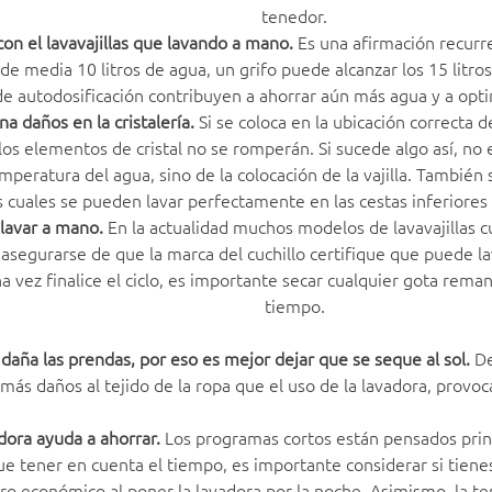
tenedor.
on el lavavajillas que lavando a mano.
Es una afirmación recurre
za de media 10 litros de agua, un grifo puede alcanzar los 15 lit
e autodosificación contribuyen a ahorrar aún más agua y a opti
ona daños en la cristalería.
Si se coloca en la ubicación correcta 
 los elementos de cristal no se romperán. Si sucede algo así, no
mperatura del agua, sino de la colocación de la vajilla. También s
s cuales se pueden lavar perfectamente en las cestas inferiores d
 lavar a mano.
En la actualidad muchos modelos de lavavajillas c
 asegurarse de que la marca del cuchillo certifique que puede lav
a vez finalice el ciclo, es importante secar cualquier gota rema
tiempo.
 daña las prendas, por eso es mejor dejar que se seque al sol.
De
más daños al tejido de la ropa que el uso de la lavadora, provo
vadora ayuda a ahorrar.
Los programas cortos están pensados prin
e tener en cuenta el tiempo, es importante considerar si tienes 
ro económico al poner la lavadora por la noche. Asimismo, la 