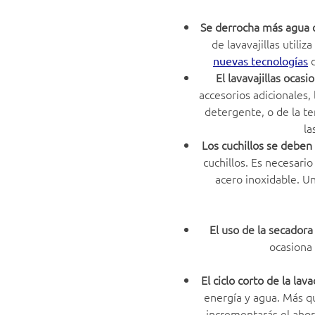
Se derrocha más agua c
de lavavajillas utili
d
nuevas tecnologías
El lavavajillas ocasi
accesorios adicionales,
detergente, o de la te
la
Los cuchillos se deben
cuchillos. Es necesario
acero inoxidable. Un
El uso de la secadora
ocasiona 
El ciclo corto de la la
energía y agua. Más qu
incrementarás el ahor