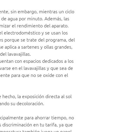
nte, sin embargo, mientras un ciclo
ros de agua por minuto. Además, las
mizar el rendimiento del aparato.
del electrodoméstico y se usan los
 es porque se trate del programa, del
e aplica a sartenes y ollas grandes,
el lavavajillas.
uentan con espacios dedicados a los
arse en el lavavajillas y que sea de
nente para que no se oxide con el
 hecho, la exposición directa al sol
cando su decoloración.
cipalmente para ahorrar tiempo, no
discriminación en tu tarifa, ya que
temperatura también juega un papel