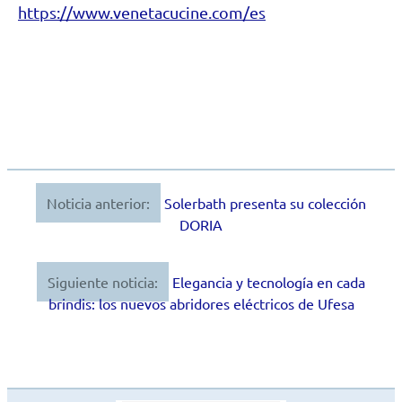
https://www.venetacucine.com/es
Noticia anterior:
Solerbath presenta su colección
Navegación
DORIA
de
entradas
Siguiente noticia:
Elegancia y tecnología en cada
brindis: los nuevos abridores eléctricos de Ufesa