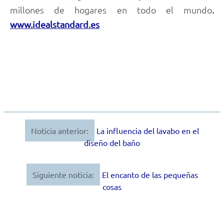
millones de hogares en todo el mundo
.
www.idealstandard.es
Noticia anterior:
La influencia del lavabo en el
Navegación
diseño del baño
de
entradas
Siguiente noticia:
El encanto de las pequeñas
cosas