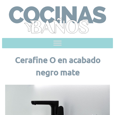
Skip
to
content
Cerafine O en acabado
negro mate