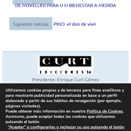
DE NOVELLINI PARA U N BIENESTAR A MEDIDA
de
entradas
Siguiente noticia:
PINO el don de vivir
Presidente: Enrique Curt Gómez
Editora: Laura Curt Iborra
Utilizamos cookies propias y de terceros para fines analíticos y
©2026 Revista Cocinas y Baños
para mostrarle publicidad personalizada en base a un perfil
Todos los derechos reservados
elaborado a partir de sus hábitos de navegación (por ejemplo,
páginas visitadas).
Paseo de Gracia, 63. 1º 2ª. 08008 Barcelona -
¦
933 180 101
Puede obtener más información en nuestra
Política de Cookies
.
Fax 933 183 505
Asimismo, puede aceptar todas las cookies que utilizamos
pulsando el botón
“Aceptar” o configurarlas o rechazar su uso pulsando el botón