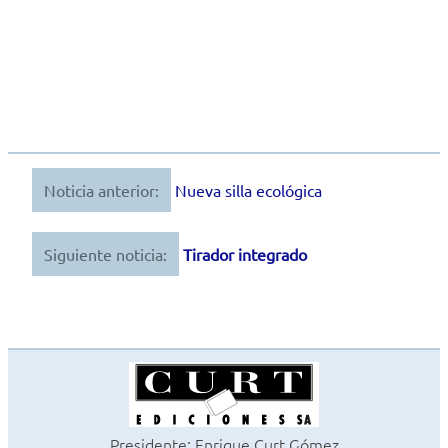
Noticia anterior:
Nueva silla ecológica
Navegación
de
Siguiente noticia:
Tirador integrado
entradas
Presidente: Enrique Curt Gómez