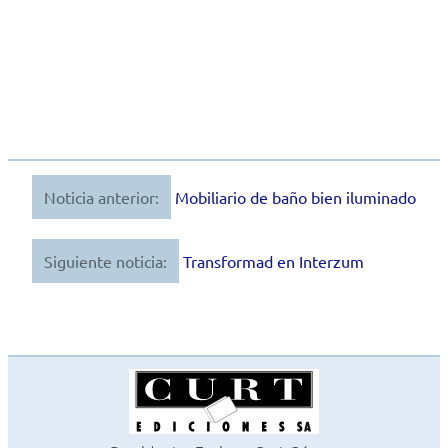
Noticia anterior:
Mobiliario de baño bien iluminado
Navegación
de
Siguiente noticia:
Transformad en Interzum
entradas