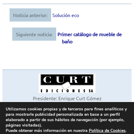
Noticia anterior:
Solución eco
Navegación
de
Siguiente noticia:
Primer catálogo de mueble de
entradas
baño
Presidente: Enrique Curt Gómez
Editora: Laura Curt Iborra
Utilizamos cookies propias y de terceros para fines analíticos y
©2026 Revista Cocinas y Baños
para mostrarle publicidad personalizada en base a un perfil
Todos los derechos reservados
elaborado a partir de sus hábitos de navegación (por ejemplo,
páginas visitadas).
Paseo de Gracia, 63. 1º 2ª. 08008 Barcelona -
¦
933 180 101
Puede obtener más información en nuestra
Política de Cookies
.
Fax 933 183 505