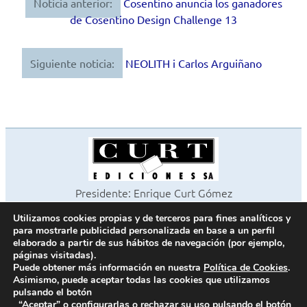
Noticia anterior:
Cosentino anuncia los ganadores
Navegación
de Cosentino Design Challenge 13
de
entradas
Siguiente noticia:
NEOLITH i Carlos Arguiñano
Presidente: Enrique Curt Gómez
Editora: Laura Curt Iborra
Utilizamos cookies propias y de terceros para fines analíticos y
©2026 Revista Cocinas y Baños
para mostrarle publicidad personalizada en base a un perfil
Todos los derechos reservados
elaborado a partir de sus hábitos de navegación (por ejemplo,
páginas visitadas).
Paseo de Gracia, 63. 1º 2ª. 08008 Barcelona -
¦
933 180 101
Puede obtener más información en nuestra
Política de Cookies
.
Fax 933 183 505
Asimismo, puede aceptar todas las cookies que utilizamos
pulsando el botón
“Aceptar” o configurarlas o rechazar su uso pulsando el botón