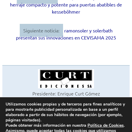
herraje compacto y potente para puertas abatibles de
de
kesseböhmer
entradas
Siguiente noticia:
ramonsoler y solerbath
presentan sus innovaciones en CEVISAMA 2025
Presidente: Enrique Curt Gómez
Editora: Laura Curt Iborra
Utilizamos cookies propias y de terceros para fines analíticos y
©2026 Revista Cocinas y Baños
para mostrarle publicidad personalizada en base a un perfil
Todos los derechos reservados
elaborado a partir de sus hábitos de navegación (por ejemplo,
páginas visitadas).
Paseo de Gracia, 63. 1º 2ª. 08008 Barcelona -
¦
933 180 101
Puede obtener más información en nuestra
Política de Cookies
.
Fax 933 183 505
Asimismo, puede aceptar todas las cookies que utilizamos