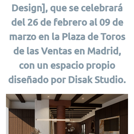
Design], que se celebrará
del 26 de febrero al 09 de
marzo en la Plaza de Toros
de las Ventas en Madrid,
con un espacio propio
diseñado por Disak Studio.