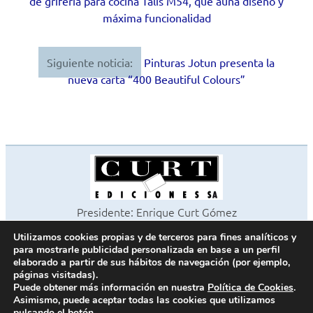
de grifería para cocina Talis M54, que aúna diseño y
de
máxima funcionalidad
entradas
Siguiente noticia:
Pinturas Jotun presenta la
nueva carta “400 Beautiful Colours”
Presidente: Enrique Curt Gómez
Editora: Laura Curt Iborra
Utilizamos cookies propias y de terceros para fines analíticos y
©2026 Revista Cocinas y Baños
para mostrarle publicidad personalizada en base a un perfil
Todos los derechos reservados
elaborado a partir de sus hábitos de navegación (por ejemplo,
páginas visitadas).
Paseo de Gracia, 63. 1º 2ª. 08008 Barcelona -
¦
933 180 101
Puede obtener más información en nuestra
Política de Cookies
.
Fax 933 183 505
Asimismo, puede aceptar todas las cookies que utilizamos
pulsando el botón