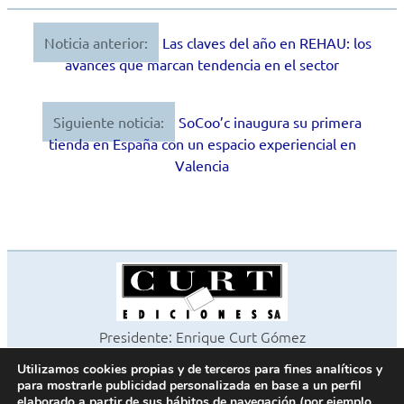
Noticia anterior:
Las claves del año en REHAU: los
Navegación
avances que marcan tendencia en el sector
de
entradas
Siguiente noticia:
SoCoo’c inaugura su primera
tienda en España con un espacio experiencial en
Valencia
Presidente: Enrique Curt Gómez
Editora: Laura Curt Iborra
Utilizamos cookies propias y de terceros para fines analíticos y
©2026 Revista Cocinas y Baños
para mostrarle publicidad personalizada en base a un perfil
Todos los derechos reservados
elaborado a partir de sus hábitos de navegación (por ejemplo,