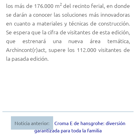
2
los más de 176.000 m
del recinto ferial, en donde
se darán a conocer las soluciones más innovadoras
en cuanto a materiales y técnicas de construcción.
Se espera que la cifra de visitantes de esta edición,
que estrenará una nueva área temática,
Archincont(r)act, supere los 112.000 visitantes de
la pasada edición.
Noticia anterior:
Croma E de hansgrohe: diversión
Navegación
garantizada para toda la familia
de