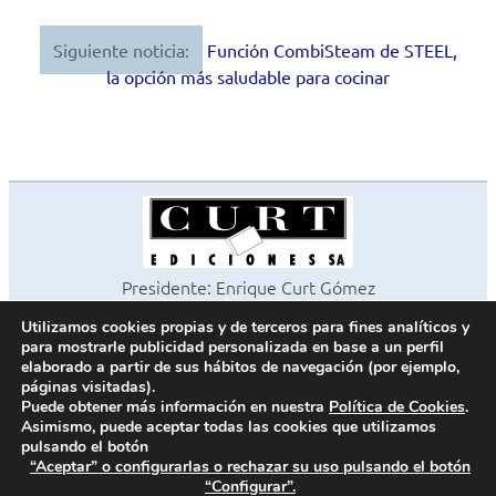
entradas
Siguiente noticia:
Función CombiSteam de STEEL,
la opción más saludable para cocinar
Presidente: Enrique Curt Gómez
Editora: Laura Curt Iborra
Utilizamos cookies propias y de terceros para fines analíticos y
©2026 Revista Cocinas y Baños
para mostrarle publicidad personalizada en base a un perfil
Todos los derechos reservados
elaborado a partir de sus hábitos de navegación (por ejemplo,
páginas visitadas).
Paseo de Gracia, 63. 1º 2ª. 08008 Barcelona -
¦
933 180 101
Puede obtener más información en nuestra
Política de Cookies
.
Fax 933 183 505
Asimismo, puede aceptar todas las cookies que utilizamos
pulsando el botón
“Aceptar” o configurarlas o rechazar su uso pulsando el botón
“Configurar”.