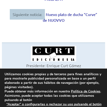
de
entradas
Siguiente noticia:
Nuevo plato de ducha “Curve”
de NUOVVO
Presidente: Enrique Curt Gómez
Editora: Laura Curt Iborra
Utilizamos cookies propias y de terceros para fines analíticos y
©2026 Revista Cocinas y Baños
para mostrarle publicidad personalizada en base a un perfil
Todos los derechos reservados
elaborado a partir de sus hábitos de navegación (por ejemplo,
páginas visitadas).
Paseo de Gracia, 63. 1º 2ª. 08008 Barcelona -
¦
933 180 101
Puede obtener más información en nuestra
Política de Cookies
.
Fax 933 183 505
Asimismo, puede aceptar todas las cookies que utilizamos
pulsando el botón
“Aceptar” o configurarlas o rechazar su uso pulsando el botón