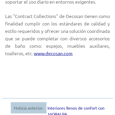
soportar el uso diario en entornos exigentes.
Las “Contract Collections” de Decosan tienen como
finalidad cumplir con los estándares de calidad y
estilo requeridos y ofrecer una solución coordinada
que se puede completar con diversos accesorios
de baño como: espejos, muebles auxiliares,
toalleros, etc.
www.decosan.com
Noticia anterior:
Interiores llenos de confort con
Navegación
MOBALPA