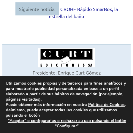
entradas
Siguiente noticia:
GROHE Rápido SmarBox, la
estrella del baño
Presidente: Enrique Curt Gómez
Editora: Laura Curt Iborra
Utilizamos cookies propias y de terceros para fines analíticos y
©2026 Revista Cocinas y Baños
para mostrarle publicidad personalizada en base a un perfil
Todos los derechos reservados
elaborado a partir de sus hábitos de navegación (por ejemplo,
páginas visitadas).
Paseo de Gracia, 63. 1º 2ª. 08008 Barcelona -
¦
933 180 101
Puede obtener más información en nuestra
Política de Cookies
.
Fax 933 183 505
Asimismo, puede aceptar todas las cookies que utilizamos
pulsando el botón
“Aceptar” o configurarlas o rechazar su uso pulsando el botón
“Configurar”.
Política de cookies