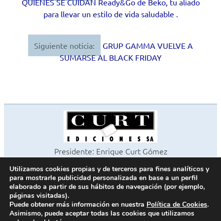
QUIENES SE CUIDAN Ready&Go de Beko, tu aliado
de
para llevar un estilo de vida saludable .
entradas
Siguiente noticia:
GRUP GAMMA VUELVE A
SUMARSE AL BLACK FRIDAY
Presidente: Enrique Curt Gómez
Editora: Laura Curt Iborra
Utilizamos cookies propias y de terceros para fines analíticos y
©2026 Revista Cocinas y Baños
para mostrarle publicidad personalizada en base a un perfil
Todos los derechos reservados
elaborado a partir de sus hábitos de navegación (por ejemplo,
páginas visitadas).
Paseo de Gracia, 63. 1º 2ª. 08008 Barcelona -
¦
933 180 101
Puede obtener más información en nuestra
Política de Cookies
.
Fax 933 183 505
Asimismo, puede aceptar todas las cookies que utilizamos