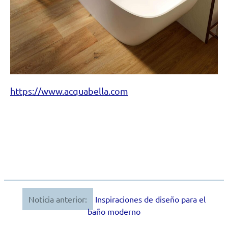
https://www.acquabella.com
Noticia anterior:
Inspiraciones de diseño para el
Navegación
baño moderno
de