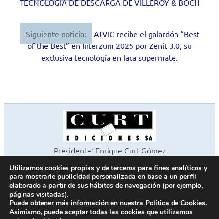
TECNOLOGÍA DE DESCARGA DE VILLEROY & BOCH
de
entradas
Siguiente noticia:
ALVIC recibe el galardón “Best
of the Best” en Interzum 2025 por Zenit 3.0, su
exclusiva tecnología en laca supermate.
Presidente: Enrique Curt Gómez
Editora: Laura Curt Iborra
Utilizamos cookies propias y de terceros para fines analíticos y
©2026 Revista Cocinas y Baños
para mostrarle publicidad personalizada en base a un perfil
Todos los derechos reservados
elaborado a partir de sus hábitos de navegación (por ejemplo,
páginas visitadas).
Paseo de Gracia, 63. 1º 2ª. 08008 Barcelona -
¦
933 180 101
Puede obtener más información en nuestra
Política de Cookies
.
Fax 933 183 505
Asimismo, puede aceptar todas las cookies que utilizamos