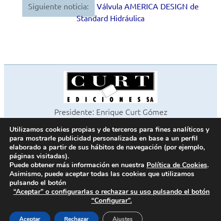
Siguiente noticia:
Válvula AMERICA DESIGN de
Standard Hidráulica
Presidente: Enrique Curt Gómez
Editora: Laura Curt Iborra
Utilizamos cookies propias y de terceros para fines analíticos y
©2026 Revista Cocinas y Baños
para mostrarle publicidad personalizada en base a un perfil
Todos los derechos reservados
elaborado a partir de sus hábitos de navegación (por ejemplo,
páginas visitadas).
Paseo de Gracia, 63. 1º 2ª. 08008 Barcelona -
¦
933 180 101
Puede obtener más información en nuestra
Política de Cookies
.
Fax 933 183 505
Asimismo, puede aceptar todas las cookies que utilizamos
pulsando el botón
“Aceptar” o configurarlas o rechazar su uso pulsando el botón
“Configurar”.
Política de cookies
Política de privacidad
Aceptar
Rechazar
Ajustes