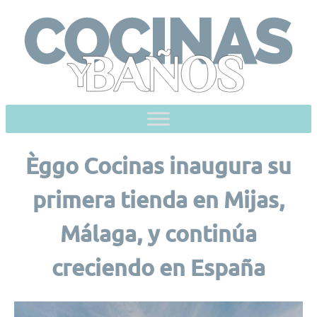
Skip
to
content
Èggo Cocinas inaugura su
primera tienda en Mijas,
Málaga, y continúa
creciendo en España