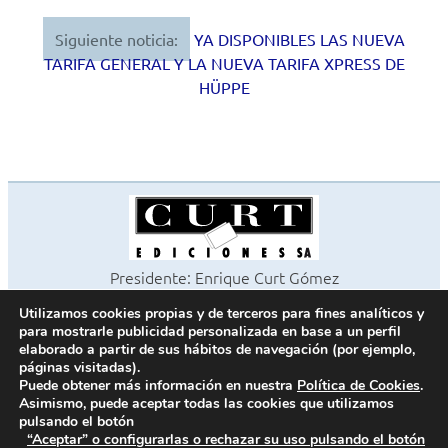
entradas
Siguiente noticia:
YA DISPONIBLES LAS NUEVA
TARIFA GENERAL Y LA NUEVA TARIFA XPRESS DE
HÜPPE
Presidente: Enrique Curt Gómez
Editora: Laura Curt Iborra
Utilizamos cookies propias y de terceros para fines analíticos y
©2026 Revista Cocinas y Baños
para mostrarle publicidad personalizada en base a un perfil
Todos los derechos reservados
elaborado a partir de sus hábitos de navegación (por ejemplo,
páginas visitadas).
Paseo de Gracia, 63. 1º 2ª. 08008 Barcelona -
¦
933 180 101
Puede obtener más información en nuestra
Política de Cookies
.
Fax 933 183 505
Asimismo, puede aceptar todas las cookies que utilizamos
pulsando el botón
“Aceptar” o configurarlas o rechazar su uso pulsando el botón