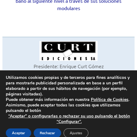
baño al siguiente nivel a través de sus soluciones
modulares
Presidente: Enrique Curt Gómez
Editora: Laura Curt Iborra
Utilizamos cookies propias y de terceros para fines analíticos y
©2026 Revista Cocinas y Baños
para mostrarle publicidad personalizada en base a un perfil
Todos los derechos reservados
elaborado a partir de sus hábitos de navegación (por ejemplo,
páginas visitadas).
Paseo de Gracia, 63. 1º 2ª. 08008 Barcelona -
¦
933 180 101
Puede obtener más información en nuestra
Política de Cookies
.
Fax 933 183 505
Asimismo, puede aceptar todas las cookies que utilizamos
pulsando el botón
“Aceptar” o configurarlas o rechazar su uso pulsando el botón
“Configurar”.
Política de cookies
Política de privacidad
Aceptar
Rechazar
Ajustes