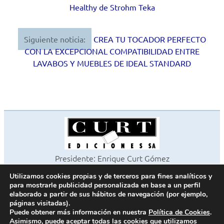
de
Healthy de Strohm Teka
entradas
Siguiente noticia:
CREA TU TOCADOR PERFECTO
CON LA EXCEPCIONAL COMPATIBILIDAD ENTRE
LAVABOS Y MUEBLES DE IDEAL STANDARD
Presidente: Enrique Curt Gómez
Editora: Laura Curt Iborra
Utilizamos cookies propias y de terceros para fines analíticos y
©2026 Revista Cocinas y Baños
para mostrarle publicidad personalizada en base a un perfil
Todos los derechos reservados
elaborado a partir de sus hábitos de navegación (por ejemplo,
páginas visitadas).
Paseo de Gracia, 63. 1º 2ª. 08008 Barcelona -
¦
933 180 101
Puede obtener más información en nuestra
Política de Cookies
.
Fax 933 183 505
Asimismo, puede aceptar todas las cookies que utilizamos